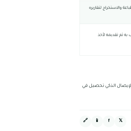
عة والاستخراج لتقاريره
به ثم تقديمه لأخذ
لإيصال الذكي تحصيل في
🔗
📱
f
𝕏