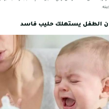
يته.
ان الطفل يستهلك حليب فاسد