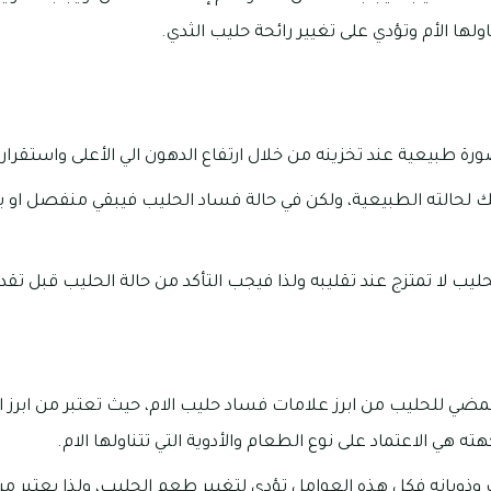
ناولها الأم وتؤدي على تغيير رائحة حليب الثدي.
ة طبيعية عند تخزينه من خلال ارتفاع الدهون الي الأعلى واستقرار 
ك لحالته الطبيعية، ولكن في حالة فساد الحليب فيبقي منفصل او 
يب لا تمتزج عند تقليبه ولذا فيجب التأكد من حالة الحليب قبل تقد
ضي للحليب من ابرز علامات فساد حليب الام، حيث تعتبر من ابرز ال
ه هي الاعتماد على نوع الطعام والأدوية التي تتناولها الام.
وذوبانه فكل هذه العوامل تؤدي لتغيير طعم الحليب، ولذا يعتبر