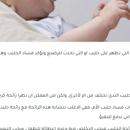
التي تظهر على حليب او التي تحدث للرضيع وتؤكد فساد الحليب وهذ
ليب الثدي تختلف من ام لأخرى، ولكن من الممكن ان تطرا رائحة كر
ات فساد حليب الأم، ففي الاغلب تتشابه هذه الرائحة مع رائحة حليب
تي تدفع للتقيؤ.
 رائحة الحليب فيجب التخلص منه وعدم إعطائه للطفل، ويجب التنو