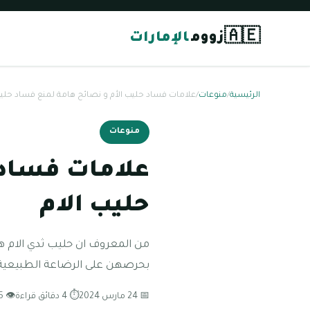
🇦🇪
زووم
الإمارات
الرئيسية
/
منوعات
/
علامات فساد حليب الأم و نصائح هامة لمنع فساد حليب
منوعات
علامات فساد 
حليب الام
من المعروف ان حليب ثدي الام ه
بحرصهن على الرضاعة الطبيعية 
📅 24 مارس 2024
⏱ 4 دقائق قراءة
👁 95 مشاهدة