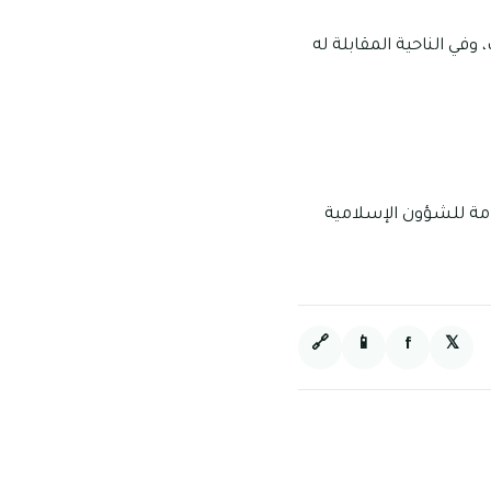
في الناحية المقابلة له
امة للشؤون الإسلامية
🔗
📱
f
𝕏