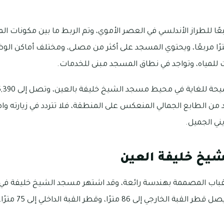
ًا للطراز الأندلسي في العصر الأموي، وتم الربط ما بين مكونات
 مساحته إلى 7,660 مترًا مربعًا، ويحتوي المسجد على أكثر من مصلى، ومختلف أماكن
مياه، وتواجد في نطاق المسجد مبنى للخدمات.
يد من الطابع الجمالي المنعكس على المنطقة، فلا تتردد في زيارت
ني الجميل.
يخ خليفة العين
القباب المصممة بهندسة رائعة، وقد اشتهر مسجد الشيخ خليفة في ال
تتمتع بالحجم الكبير؛ 