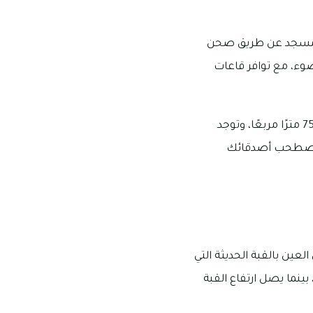
 المسجد عن طريق صحن
 الوضوء، مع توافر قاعات
توجد مساحات خضراء فسيحة للغاية في محيط مسجد الشيخ خليفة بالعين، وتصل إلى 75,390 مترًا مربعًا، وتوجد
ه واصطحب أصدقائك
عين بالقبة الحديثة التي
حيث يصل قطر القبة الخارجي إلى 86 مترًا، وقطر القبة الداخلي إلى 75 مترًا، بينما يصل ارتفاع القبة