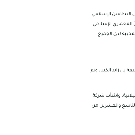
 النطاقين الإسلامي
ّ المعماري الإسلامي
لمحببة لدى الجميع.
فة بن زايد الكبير، وتم
بأنه تم الافتتاح لمسجد الشيخ خليفة بن زايد آل نهيان في الربع الثاني من سنة 2016 ميلادية، وابتدأت شركة
رحت مناقصة بنائه في التاسع والعشرين من