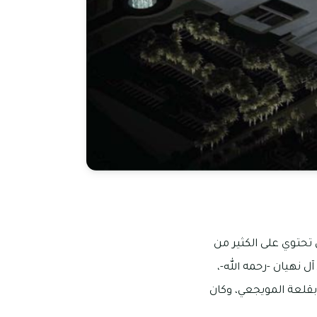
 تحتوي على الكثير من
ل نهيان -رحمه الله-،
نة 1948 ميلادية، حيث كان بناؤه بقلعة المويجعي، وكان