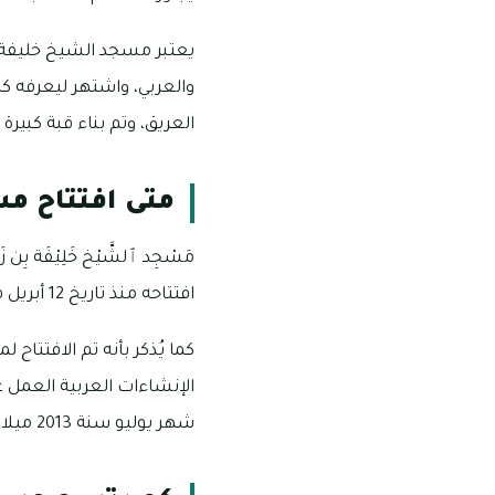
يعتبر مسجد الشيخ خليفة 
والعربي، واشتهر ليعرفه ك
العريق، وتم بناء قبة كبيرة
متى افتتاح م
مَسْجِد ٱلشَّيْخ خَلِيْفَة ب
افتتاحه منذ تاريخ 12 أبريل في سنة 2021 ميلادية.
شهر يوليو سنة 2013 ميلادية.