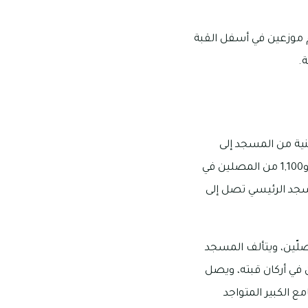
لمصلين بشكل عام، وهم موزعين في أسفل القبة
.
ووصلت المساحة المبنية من المسجد إلى
15,684 مترًا مربعًا، ويمكن أن يتواجد في المسجد 14 ألف مصلي بالساحات الخارجية المفتوحة، و1,100 من المصلين في
سجد الرئيسي تصل إلى
لّين، ويتألف المسجد
ل لأربعة من المآذن في أركان قبته، ويصل
 الكبير المتواجد