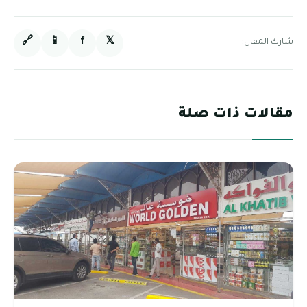
🔗
📱
f
𝕏
شارك المقال:
مقالات ذات صلة