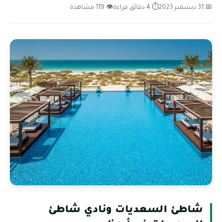
📅 31 ديسمبر 2023
⏱ 4 دقائق قراءة
👁 119 مشاهدة
شاطئ السعديات ونادي شاطئ