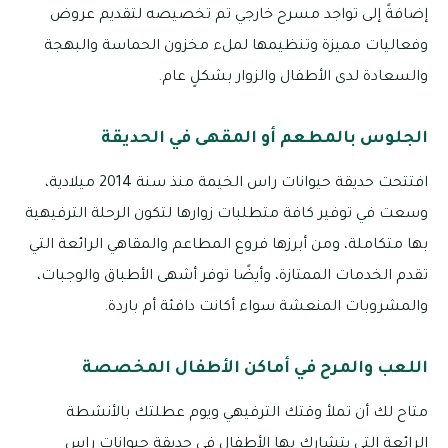
إضافةً إلى تواجد مسرح خارجي تم تخصيصه لتقديم عروض
وفعاليات مميزة وتنظيمها لملء مخزون الحماسة والبهجة
والسعادة لدى الأطفال والزوار بشكلٍ عام.
الجلوس بالمطعم أو المقهى في الحديقة
افتتحت حديقة حيوانات راس الخيمة منذ سنة 2014 ميلادية،
وسعت في توفير كافة متطلبات زوارها لتكون الرحلة الترفيهية
بها متكاملة، ومن أبرزها فروع المطاعم والمقاهي الرائعة التي
تقدم الخدمات الممتازة، وأيضًا توفر أشهى الأطباق والوجبات،
والمشروبات المنعشة سواء أكانت دافئة أم باردة.
اللعب والمرح في أماكن الأطفال المخصصة
متاح لك أن تملأ وقتك الترفيهي ويوم عطلتك بالأنشطة
الرائعة التي يتشارك بها الأطفال في حديقة حيوانات راس