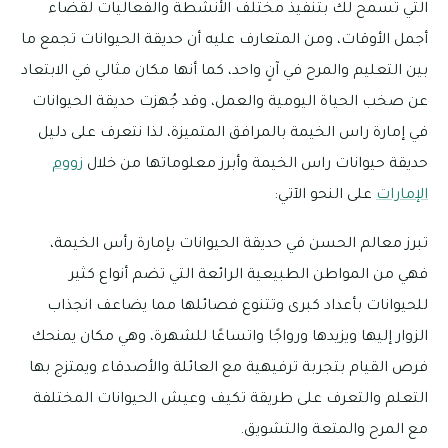
التي تسمح لك بتنفيذ مختلف الأنشطة والفعاليات لقضاء
أجمل الأوقات، ومن المتعارف عليه أن حديقة الحيوانات تجمع ما
بين التعليم والمرح في آنٍ واحد، كما أنها مكان مثالي في الابتعاد
عن صخب الحياة اليومية والعمل، وقد جُهزت حديقة الحيوانات
في إمارة راس الخيمة بالمرافق المتميزة، لذا نتعرف على دليل
حديقة حيوانات راس الخيمة وأبرز معلوماتها من خلال
زووم
الإمارات
على النحو الآتي:
تبرز معالم الحسن في حديقة الحيوانات بإمارة رأس الخيمة،
فهي من المواطن الطبيعية الرائعة التي تضم أنواع كثير
للحيوانات بأعداد كبرى وتتنوع فصائلها مما يضاعف انجذاب
الزوار إليها ويزيدها ورواجًا واتساعًا للشهرة، وهي مكان يمنحك
فرص القيام بتجربة ترفيهية مع العائلة والأصدقاء ويمتزج بها
التعلم والتعرف على طريقة تكيف وعيش الحيوانات المختلفة
مع المرح والمتعة والتشويق.