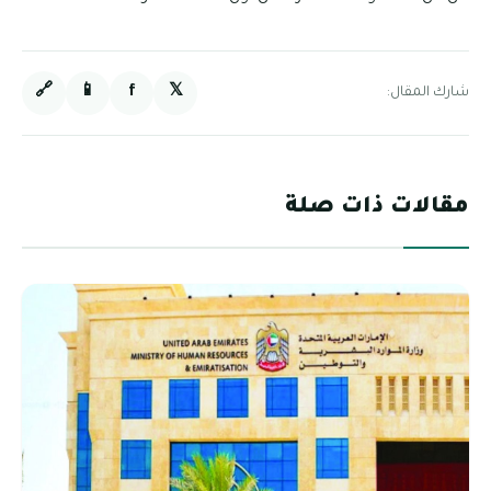
🔗
📱
f
𝕏
شارك المقال:
مقالات ذات صلة