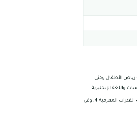
ة رياض الأطفال وحتى
يات واللغة الإنجليزية.
يتم تقييم الطلاب ما بين الحين والآخر كما يتم إعدادهم للالتحاق باختبارات السات واختبارات القدرات المعرفية 4، وفي