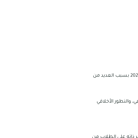
نالت مدرسة تقييم “مقبول” من قبل هيئة المعرفة والتنمية البشرية في العام الدراسي 2019-2020 بسبب العديد من
، والتطور الأخلاقي
ر ذاته على الطلاب من