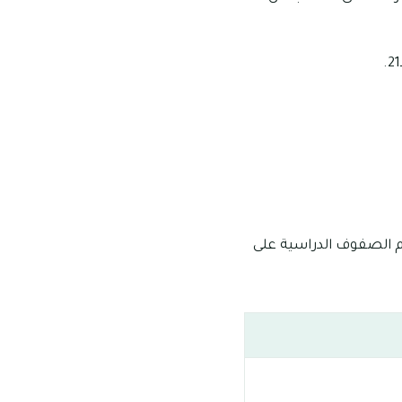
ة من عمر الـ4-19 عام، ولقد جاء تقسيم الصفوف الدراسية على