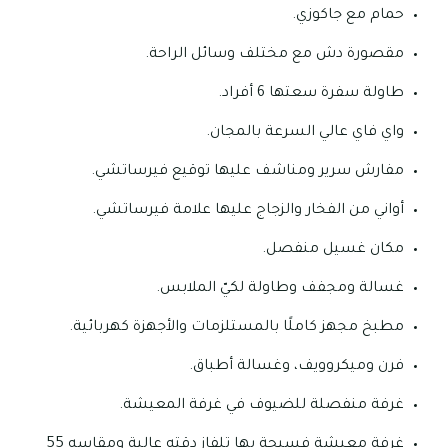
حمام مع جاكوزي.
مقصورة دش مع مختلف وسائل الراحة.
طاولة سفرة سعتها 6 أفراد.
واي فاي عالي السرعة بالمجان.
مفارش سرير ومناشف عليها توقيع فيرساتشي.
أواني من الفخار والزجاج عليها علامة فيرساتشي.
مكان غسيل منفصل.
غسالة ومجفف وطاولة لكيّ الملابس.
مطبخ مجهز كاملًا بالمستلزمات والأجهزة كهربائية.
فرن وميكروويف، وغسالة أطباق.
غرفة منفصلة للضيوف في غرفة المعيشة.
غرفة معيشة فسيحة بها تلفاز دقته عالية ومقاسه 55