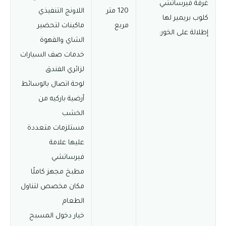
غرفة فيرساتشي
120 متر
اللاونج التنفيذي
كلوب بريمير لها
مربع
ماكينات لتحضير
إطلالة على الخور:
الشاي والقهوة
خدمات صف السيارات
لزائري الفندق
لوحة اتصال بالوسائط
أرضية باركيه من
الخشب
مستلزمات متعددة
عليها علامة
فيرساتشي
مطبخ مجهز كاملًا
مكان مخصص لتناول
الطعام
خيار دخول المسبح