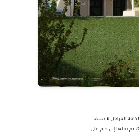
كافة المراحل لا سيما
للطلاب الذين تتراوح أعمارهم ما بين الـ3-15 عام، ولقد تم تأسيسها في عام 1995، وفي عام 2005 تم نقلها إلى حرم على