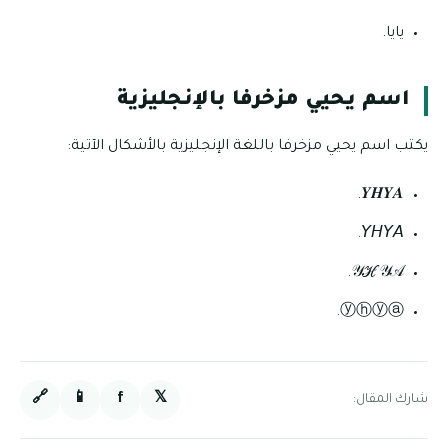
يايا.
اسم يحيي مزخرفا بالإنجليزية
يكتب اسم يحيي مزخرفا باللغة الإنجليزية بالأشكال الآتية:
𝒀𝑯𝒀𝑨.
𝘠𝘏𝘠𝘈.
𝒴ℋ𝒴𝒜.
ⓨⓗⓨⓐ.
🔗
📱
f
𝕏
شارك المقال: