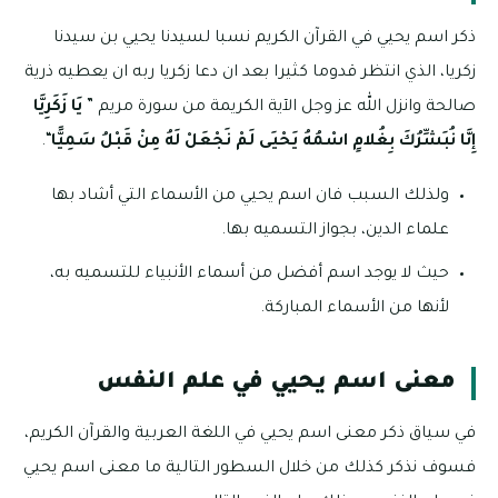
ذكر اسم يحيي في القرآن الكريم نسبا لسيدنا يحيي بن سيدنا
زكريا، الذي انتظر قدوما كثيرا بعد ان دعا زكريا ربه ان يعطيه ذرية
صالحة وانزل الله عز وجل الآية الكريمة من سورة مريم ”
يَا زَكَرِيَّا
إِنَّا نُبَشِّرُكَ بِغُلامٍ اسْمُهُ يَحْيَى
لَمْ نَجْعَلْ لَهُ مِنْ قَبْلُ سَمِيًّا
“.
ولذلك السبب فان اسم يحيي من الأسماء التي أشاد بها
علماء الدين، بجواز التسميه بها.
حيث لا يوجد اسم أفضل من أسماء الأنبياء للتسميه به،
لأنها من الأسماء المباركة.
معنى اسم يحيي في علم النفس
في سياق ذكر معنى اسم يحيي في اللغة العربية والقرآن الكريم،
فسوف نذكر كذلك من خلال السطور التالية ما معنى اسم يحيي