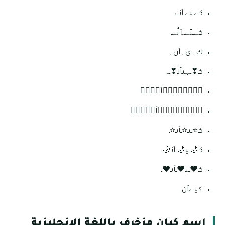
كےـبےـآنےـ
كےـيّےـٱنٌےـ
كﮧيﮧآنﮧ
كـ❣ـہيآنـ❣ـہ
كۣۗہيۣۗہآنۣۗہ
كۣۗـۙيۣۗہآنۣۗـۙ
كـ⭐️ـيـ⭐️ـآنـ⭐️ـ
كـ🌙ـيـ🌙ـآنـ🌙ـ
كـ❤ـيـ❤ـآنـ❤ـ
گيـﮯآن.
اسم كيان مزخرف باللغة الانجليزية