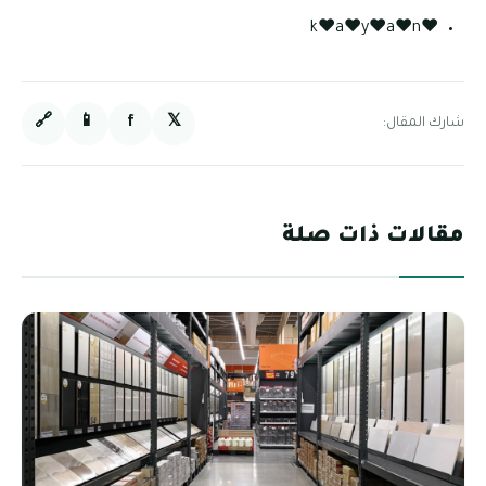
❤k❤a❤y❤a❤n
🔗
📱
f
𝕏
شارك المقال:
مقالات ذات صلة