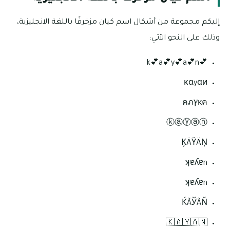
إليكم مجموعة من أشكال اسم كيان مزخرفًا باللغة الانجليزية،
وذلك على النحو الآتي:
💕k💕a💕y💕a💕n
ĸαyαи
кคץคภ
ⓚⓐⓨⓐⓝ
ĶÄŸÄŅ
ʞɐʎɐn
ʞɐʎɐn
ЌÃЎÃŇ
‌🇰‌🇦‌🇾‌🇦‌🇳