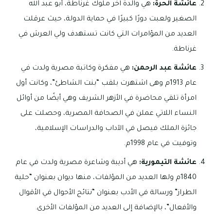
عائشة الحرة:
هي والدة آخر ملوك غرناطة، أبو عبد الله
الصغير ولعبت دورًا كبيرًا في حماية الدولة، حيث عرقلت
العديد من المؤامرات التي كانت تستهدف ولي العرش في
غرناطة.
عائشة عبد الرحمن:
هي مفكرة وكاتبة مصرية ولدت في
عام 1913م وهى اشتهرت بلقب “بنت الشاطئ”، وكانت أول
امرأة تلقي محاضرة في الأزهر الشريف وهي أيضًا من أوائل
النساء اللاتي عملن في الصحافة المصرية، وحصلت على
جائزة الملك فيصل في الآداب والدراسات الإسلامية،
وتوفيت في عام 1998م.
عائشة التيمورية:
هي أديبة وشاعرة مصرية ولدت في عام
1840م ولها العديد من المؤلفات، منها ديوان بعنوان “حلية
الطراز” ورسالة في الأدب بعنوان “نتائج الأحوال في الأقوال
والأفعال”، بالإضافة إلى العديد من المؤلفات الأخرى.