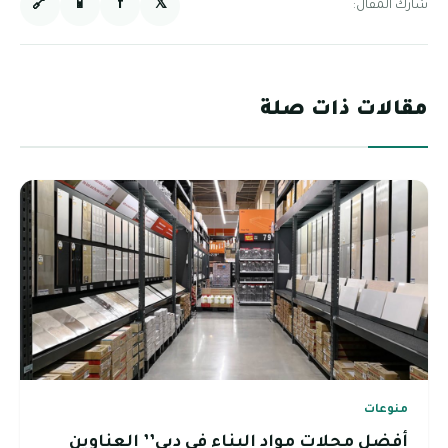
🔗
📱
f
𝕏
شارك المقال:
مقالات ذات صلة
منوعات
أفضل محلات مواد البناء في دبي’’ العناوين