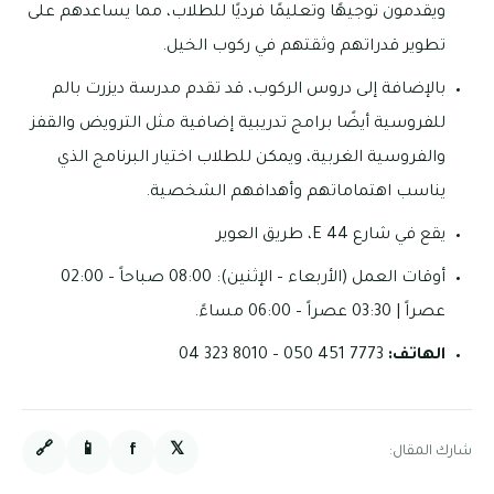
ويقدمون توجيهًا وتعليمًا فرديًا للطلاب، مما يساعدهم على
تطوير قدراتهم وثقتهم في ركوب الخيل.
بالإضافة إلى دروس الركوب، قد تقدم مدرسة ديزرت بالم
للفروسية أيضًا برامج تدريبية إضافية مثل الترويض والقفز
والفروسية الغربية، ويمكن للطلاب اختيار البرنامج الذي
يناسب اهتماماتهم وأهدافهم الشخصية.
يقع في شارع E 44، طريق العوير
أوقات العمل (الأربعاء – الإثنين): 08:00 صباحاً – 02:00
عصراً | 03:30 عصراً – 06:00 مساءً.
الهاتف:
7773 451 050 – 8010 323 04
🔗
📱
f
𝕏
شارك المقال: