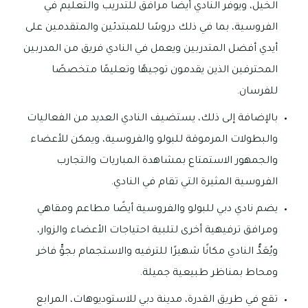
الخيل، ويوفر النادي أيضًا مرافق للتدريب والتعليم في
الفروسية، بما في ذلك دروسًا للمبتدئين والمتقدمين على
أيدي أفضل المتدربين ويعمل في النادي فريق من المدربين
المحترفين الذين يقدمون توجيهًا وتعليمًا متخصصًا
للفرسان.
بالإضافة إلى ذلك، يستضيف النادي العديد من الفعاليات
والبطولات المرموقة للبولو والفروسية، ويمكن للأعضاء
والجمهور الاستمتاع بمشاهدة المباريات والتجارب
الفروسية المثيرة التي تقام في النادي.
يضم نادي دبي للبولو والفروسية أيضًا مطاعم ومقاهي
ومرافق ترفيهية أخرى لتلبية احتياجات الأعضاء والزوار،
ويُعَدُّ النادي مكانًا شهيرًا للترفيه والاستجمام بجوٍّ فاخر
ومحاط بمناظر طبيعية جميلة.
تقع في طريق القدرة، مدينة دبي للاستوديوهات، المرابع