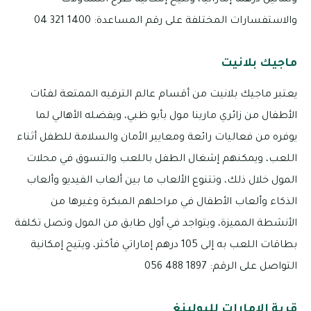
وثمانين درهمًا إماراتيًا، وتتيح إمكانية طرح التساؤلات
والاستفسارات المختلفة على رقم المساعدة: 1400 321 04
ماجيك بلانيت
يعتبر ماجيك بلانيت من أقسام عالم الترفيه الممتعة لفئات
الأطفال من زائري مارينا مول بأبو ظبي، ويفضله الأهالي لما
يوفره من فعاليات رائعة ومعايير الأمان والسلامة للطفل أثناء
اللعب، ويمكنهم إشغال الطفل باللعب والتسوق في محلات
المول خلال ذلك، وتتنوع الألعاب ما بين ألعاب الفيديو وألعاب
الذكاء وألعاب الأطفال في مراحلهم المبكرة وغيرها من
الأنشطة المميزة، ويتواجد في أول طابق من المول وتصل تكلفة
بطاقات اللعب به إلى 105 درهم إماراتي فأكثر، ويتيح إمكانية
التواصل على الرقم: 1897 488 056
قرية الإمارات للبولينغ