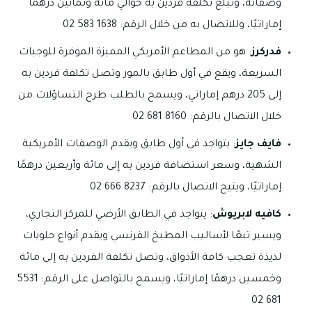
وصفاته، وتبلغ تكلفة فردين به حوالي مائة وثمانين درهمًا
إماراتيًا، وللاتصال به من خلال الرقم: 1638 583 02
فدركرز
: هو من المطاعم الأمريكي المميزة الموفرة للوجبات
السريعة، ويقع في أول طابق بالمور وتصل تكلفة فردين به
إلى 205 درهم إماراتي، ويسمح بالطلب طرح التساؤلات من
خلال الاتصال بالرقم: 8160 681 02
فايف جايز
: يتواجد في أول طابق ويقدم الوصفات الأمريكية
الشهية، وسعر استضافة فردين به إلى مائة وأربعين درهمًا
إماراتيًا، ويتيح الاتصال بالرقم: 8237 666 02
كافيه لابريوش
: يتواجد في الطابق الأرضي للمركز التجاري،
ويسير تبعًا لأساليب المطبخ الفرنسي ويقدم أنواع حلويات
لذيذة تعجب كافة الأذواق، وتصل تكلفة الفردين به إلى مائة
وخمسين درهمًا إماراتيًا، ويسمح بالتواصل على الرقم: 5531
681 02