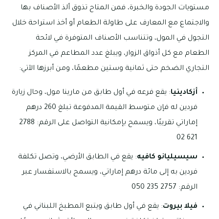
مستويات الجودة والخبرة، فمن المتاح تذوق ألذ الأصناف بها
والاجتماع مع المعارف على طاولة الطعام أو أخذ استراحة خلال
التجول في المول، وتتناسب الأصناف المتوفرة في لائحة
الطعام مع كل أذواق الزوار، ويبلغ عدد المطاعم في المركز
التجاري الضخم حتى ثمانية وستين مطعمًا، ومن أبرزها الآتي:
أزكادينيا
: يقع فرعه في أول طابق من مارينا مول، وحال زيارة
فردين له فإن متوسط القيمة المدفوعة تبلغ 260 درهم
إماراتي تقريبًا، ويسمح بإمكانية التواصل على الرقم: 2788
621 02
سيسيليانو كافيه
: يقع في الطابق الأرضي، وتصل تكلفة
فردين به إلى مائة درهم إماراتي، ويسمح بالاستفسار عبر
الرقم: 2757 235 050
فيلا بيروت
: يقع في أول طابق ويتبع المطبخ اللبناني في