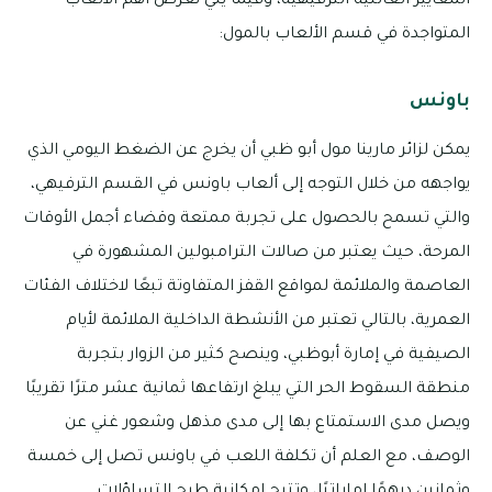
المعايير العائلية الترفيهية، وفيما يلي نعرض أهم الألعاب
المتواجدة في قسم الألعاب بالمول:
باونس
يمكن لزائر مارينا مول أبو ظبي أن يخرج عن الضغط اليومي الذي
يواجهه من خلال التوجه إلى ألعاب باونس في القسم الترفيهي،
والتي تسمح بالحصول على تجربة ممتعة وقضاء أجمل الأوقات
المرحة، حيث يعتبر من صالات الترامبولين المشهورة في
العاصمة والملائمة لمواقع القفز المتفاوتة تبعًا لاختلاف الفئات
العمرية، بالتالي تعتبر من الأنشطة الداخلية الملائمة لأيام
الصيفية في إمارة أبوظبي، وينصح كثير من الزوار بتجربة
منطقة السقوط الحر التي يبلغ ارتفاعها ثمانية عشر مترًا تقريبًا
ويصل مدى الاستمتاع بها إلى مدى مذهل وشعور غني عن
الوصف، مع العلم أن تكلفة اللعب في باونس تصل إلى خمسة