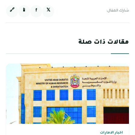
🔗
📱
f
𝕏
شارك المقال:
مقالات ذات صلة
اخبار الامارات