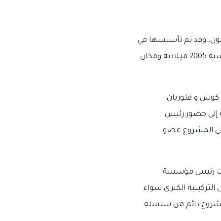
فنون، وقد تم تأسيسها في
سنة 2018 ميلادية وصُمّمت بإشراف من استوديو راندوم إنترناشونال، والذي كان تأسيسه في سنة 2005 ميلادية ومكان
 كوش و فلوريان
ة إلى حضور رئيس
ي المشروع عضو
 ذكرت رئيس مؤسسة
التركيبية الكبرى سواء
ل مشروع دائم من سلسلة