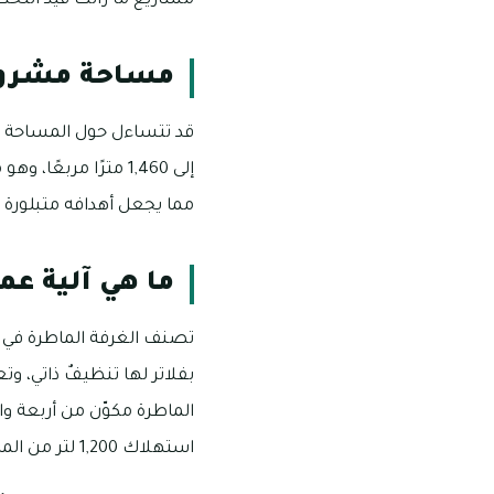
مشاريع ما زالت قيد التخط
مساحة مشروع 
قد تتساءل حول المساحة لت
إلى 1,460 مترًا مر
مما يجعل أهدافه متبلورة 
ما هي آلية عم
تصنف الغرفة الماطرة في ا
بفلاتر لها تنظيفٌ ذاتي، وت
الماطرة مكوّن من أربعة 
استهلاك 1,200 لتر من الماء النقي الذي أعيد تدويره وتمت معالجته بشكل ذاتي.