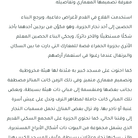
معرفة تصميمها المعماري وتفاصيله.
استخدمت القلاع في القدم لأغراض دفاعية، ويرجع البناء
الحصين إلى أحد تجار الجزيرة، وهو مكوّن من برجين أحدهما يأخذ
شكلًا مستطيلًا والآخر دائريًا، ويحكي البناء الحصين المعلم
الأثري بجزيرة الحمراء قصة للمعارك التي دارت ما بين السكان
والبرتغال عندما رغبوا في استعمار أرضهم.
كما احتوت على مسجد كبير به مئذنة لها هيئة مخروطية
وتصميم معماري متميز، وفي ذلك الزمن كانت المنالز مصطفة
بجانب بعضها ومنقسمة إلى مباني ذات هيئة بسيطة، وبعض
تلك المباني كانت حاملة لمظاهر الترف وتدل على عيش أسرة
غنية أو تاجر بها، ولا تزال بعض المنازل تحمل مسميات التجار
إلى وقتنا الحالي، كما تحتوي الجزيرة على المجمع السكني القديم
الذي يشمل مجموعة من البيوت ذات أشكال الأبراج المستديرة،
والتي سكنها تجار وعائلات بسيطة، وعُرف المسجد الكبير بهذا