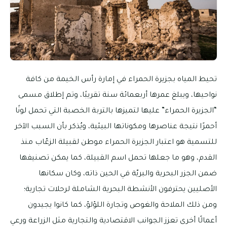
تحيط المياه بجزيرة الحمراء في إمارة رأس الخيمة من كافة
نواحيها، ويبلغ عمرها أربعمائة سنة تقريبًا، وتم إطلاق مسمى
“الجزيرة الحمراء” عليها لتميزها بالتربة الخصبة التي تحمل لونًا
أحمرًا نتيجة عناصرها ومكوناتها البيئية، ويُذكر بأن السبب الآخر
للتسمية هو اعتبار الجزيرة الحمراء موطن لقبيلة الزعّاب منذ
القدم، وهو ما جعلها تحمل اسم القبيلة، كما يمكن تصنيفها
ضمن الجزر البحرية والبريّة في الحين ذاته، وكان سكانها
الأصليين يحترفون الأنشطة البحرية الشاملة لرحلات تجارية؛
ومن ذلك الملاحة والغوص وتجارة اللؤلؤ، كما كانوا يجيدون
أعمالًا أخرى تعزز الجوانب الاقتصادية والتجارية مثل الزراعة ورعي