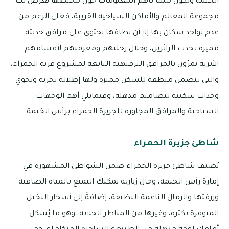
الخيمة وتكون ملمًّا بأهم المعلومات حول محيطها نعرض لك
مجموعة المعالم والأماكن السياحية القريبة، فعلى الرغم من
عدم تواجد سكان بها إلا أن نطاقها يحتوي على مرافق حديثة
مميزة تجذب الزائرين، وخلال رحلتهم ومعرفتهم لأقسامهم
الأثرية يمرّون بالمرافق الترفيهية التابعة لمشروع قرية الحمراء،
والتي تتضمن منطقة للسكن مميزة ولها إطلالة بحرية وتحوي
وحدات سكنية بتصاميم مذهلة، وفيمايلي أهم الوجهات
السياحية والمرافق المجاورة للجزيرة الحمراء برأس الخيمة:
شاطئ جزيرة الحمراء
يُصنف شاطئ جزيرة الحمراء ضمن الشواطئ المشهورة في
إمارة رأس الخيمة، وحال زيارته يمكنك التمتع بالمياه الصافية
وزرقتها والرمال الناعمة النظيفة، إضافةً إلى أشجار النخيل
المتوفرة بكثرة، وغيرها من المناظر الخلابة، وهو ما يُشكل