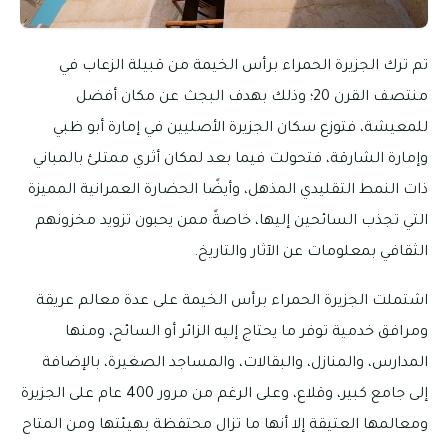
تم ترك الجزيرة الحمراء برأس الخيمة من قبيلة الزعاب في
منتصف القرن 20؛ وذلك بهدف البجث عن مكان أفضل
للمعيشة، فتوزع سكان الجزيرة الأصليين في إمارة أبو ظبي
وإمارة الشارقة، فتحولت فيما بعد لمكان أثري ممتلئ بالمباني
ذات النمط التقليدي المذهل، وأيضًا الحضارة العمرانية المميزة
التي تجذب السائحين إليها، خاصةً ممن يحبون تزويد مخزونهم
الثقافي بمعلومات عن الآثار والتاريخ.
اشتملت الجزيرة الحمراء برأس الخيمة على عدة معالم عريقة
ومرافق خدمية توفر ما يحتاج إليه الزائر أو السائح، ومنها
المدارس، والمنازل، والبقالات، والمساجد الصغيرة، بالإضافة
إلى جامع كبير، وقلاع، وعلى الرغم من مرور 400 عام على الجزيرة
ومعالمها العتيقة إلا أنها ما تزال محتفظة بهيئتها ومن المتاح