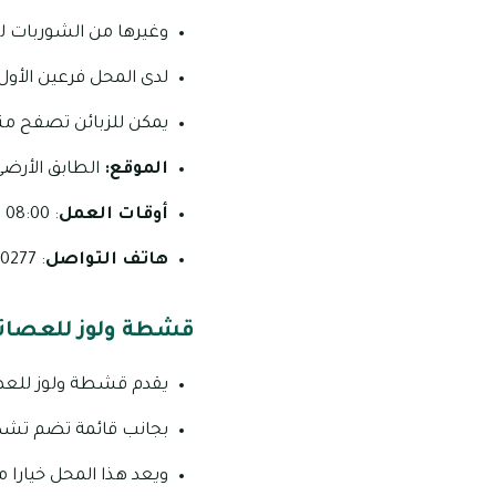
وغيرها من الشوربات 
لدى المحل فرعين الأول
يمكن للزبائن تصفح من
الموقع:
الطابق الأرضي,
أوقات العمل
: 08:00 صباحاً – 11:00 مساءً على مدار أيام الأسبوع.
هاتف التواصل
: 0277 633 02 _ 3430 426 056.
قشطة ولوز للعصائ
يقدم قشطة ولوز للعصا
بجانب قائمة تضم تشكي
ويعد هذا المحل خيارا 