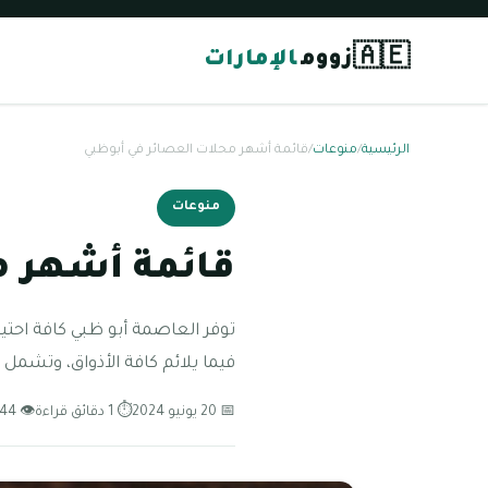
🇦🇪
زووم
الإمارات
الرئيسية
/
منوعات
/
قائمة أشهر محلات العصائر في أبوظبي
منوعات
قائمة أشهر م
توفر العاصمة أبو ظبي كافة احتي
فيما يلائم كافة الأذواق، وتشمل
📅 20 يونيو 2024
⏱ 1 دقائق قراءة
👁 244 مشاهدة