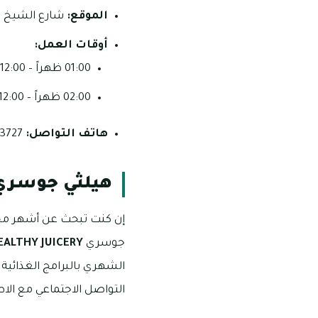
الموقع:
شارع الشيخ سل
أوقات العمل:
01:00 ظهراً – 12:00 منتصف الليل (السبت – الخميس)
02:00 ظهراً – 12:00 منتصف الليل (الجمعة).
هاتف التواصل:
3727 644 02 _ 3719 644 050
هيلثي جوسر
إن كنت تبحث عن أشهر محلا
جوسري
EALTHY JUICERY
الشهري بالبرامج الغذائي
التواصل الاجتماعي مع الاط