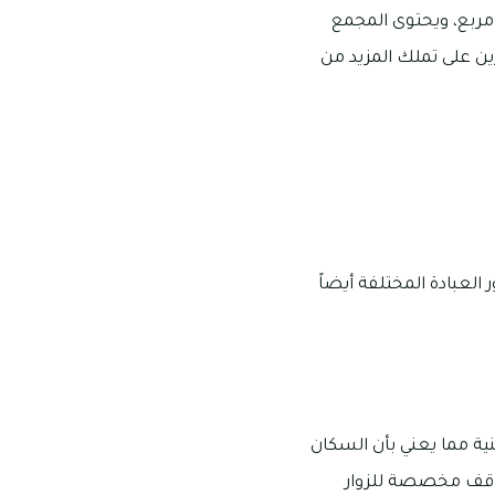
 سكنية في مدينة تلال A بمساحات تتراوح ما بين 5500 و25000 قدم مربع، ويحتوى المجمع
ثمرين على تملك المزيد من
ور العبادة المختلفة أيضاً
لسكنية مما يعني بأن السكان
واقف مخصصة للزوار