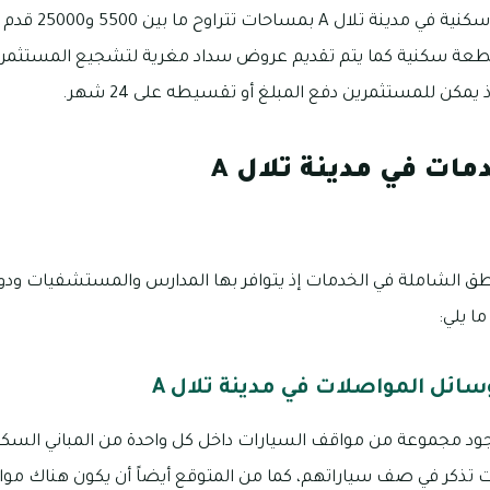
يمكنك استئجار أراضي
 ما يقرب من 271 قطعة سكنية كما يتم تقديم عروض سداد مغرية لتشجيع المست
يمكن للمستثمرين دفع المبلغ أو تقسيطه على 24 شهر.
مات في مدينة تلال A
لال A من المناطق الشاملة في الخدمات إذ يتوافر بها المدارس والمستشفيات ود
ا يلي:
ائل المواصلات في مدينة تلال A
 مدينة تلال A بوجود مجموعة من مواقف السيارات داخل كل واحدة من المباني ا
ت تذكر في صف سياراتهم، كما من المتوقع أيضاً أن يكون هناك م