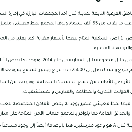
ع نمط معيشي متميز للسكان القاطنين فيه.
 بمجمع تلال A بعض الأراضي السكنية المتاح بيعها بأسعار مغرية، كما يعتبر م
لترفيهية المتميزة.
تم إنشاء مدينة تلال A من خلال مجموعة تلال العقارية ف
حر للأراضي للأجانب من جميع الجنسيات المختلفة، وهو يعد من المنا
المولات التجارية والمطاعم والمدارس والمستشفيات.
 فيها نمط معيشي متميز يوجد به بعض الأماكن المخصصة للعب ال
لحدائق العامة كما يتوافر بالمجمع خدمات الأمن المتاحة على مدار الـ24 ساع
من أبرز مزايا مجمع مدينة تلال A هو وجود مدرستين، هذا بالإضافة أيضاً إلى وجو