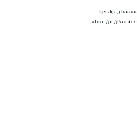
لال A مما يعني بأن السكان المقيمة لن يواجهوا
وجد به سكان من مختلف