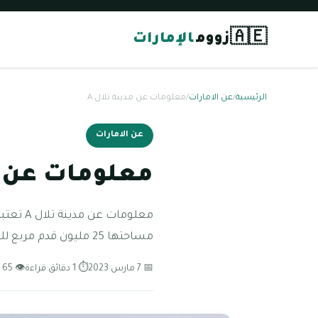
🇦🇪
زووم
الإمارات
الرئيسية
/
عن الامارات
/
معلومات عن مدينة تلال A
عن الامارات
معلومات عن مد
مساحتها 25 مليون قدم مربع لك تستوعب ما
📅 7 مارس 2023
⏱ 1 دقائق قراءة
👁 65 مشاهدة