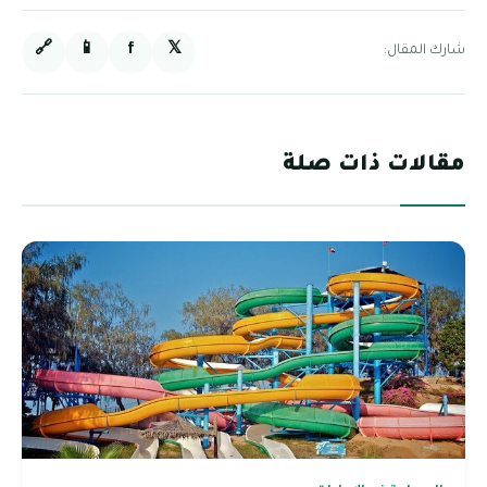
🔗
📱
f
𝕏
شارك المقال:
مقالات ذات صلة