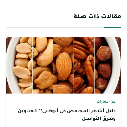
مقالات ذات صلة
عن الامارات
دليل أشهر المحامص في أبوظبي’’ العناوين
وطرق التواصل