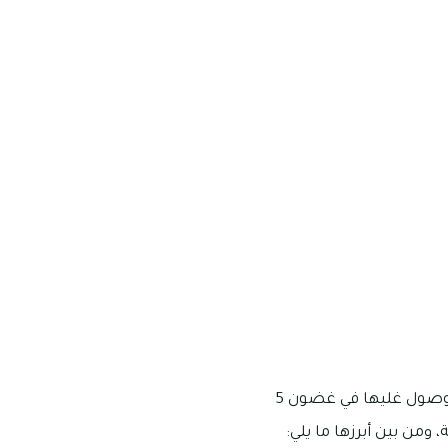
يعج مجمع أفينيدا 1 بوجود مجموعة من محلات البقالة والسوبرماركت المتنوعة، وهى يمكن الوصول غليها في غضون 5
ومن بين أبرزها ما يلي: