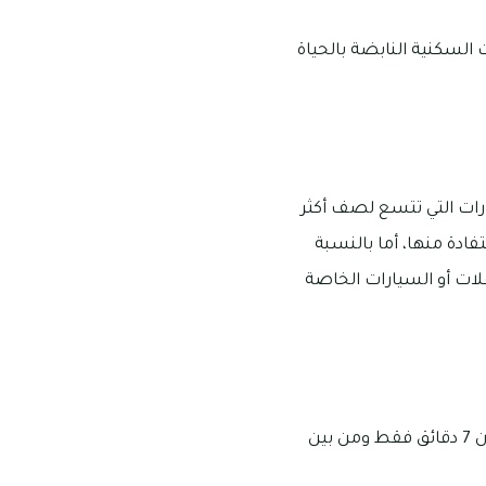
حدات السكنية النابضة بالحياة
نيدا 1 مجموعة من مواقف السيارات التي تتسع لصف أكثر
ادة منها، أما بالنسبة
على استقلال الحافلات أو السيارات الخاصة
يحظى مجمع أفينيدا 1 بوجود مجموعة من أفضل المدارس، وهى يمكن الوصول إليها في غضون 7 دقائق فقط ومن بين