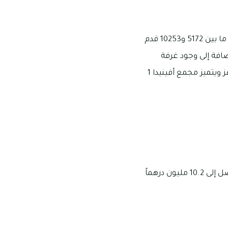
يوجد بمجمع أفينيدا 1 مجموعة من الفلل ذات المساحات المتنوعة فيهما بينها وهى تتراوح ما بين 5172 و10253 قدم
افة إلى وجود غرفة
معيشة شاسعة المساحة وبركة للسباحة وأماكن مخصصة للشواء ومطبخ عصري مجهز ويتميز مجمع أفينيدا 1
يمكنك تملك فيلا مكونة من 5 غرف في أفينيدا 1 بأسعار تبدأ من 7.8 مليون درهم وتمتد لتصل إلى 10.2 مليون درهماً