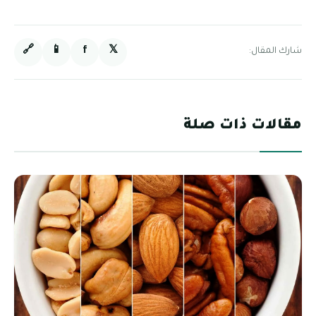
🔗
📱
f
𝕏
شارك المقال:
مقالات ذات صلة