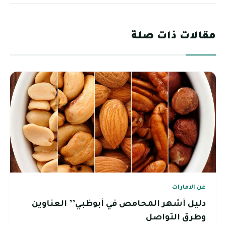
مقالات ذات صلة
عن الامارات
دليل أشهر المحامص في أبوظبي’’ العناوين
وطرق التواصل