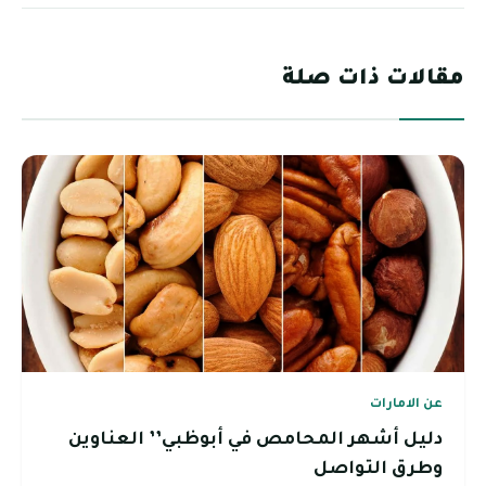
مقالات ذات صلة
عن الامارات
دليل أشهر المحامص في أبوظبي’’ العناوين
وطرق التواصل