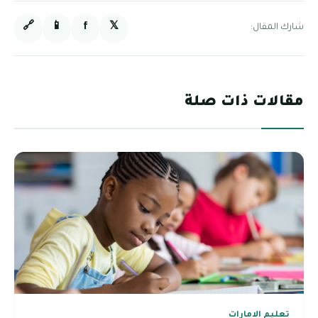
🔗
📱
f
𝕏
شارك المقال:
مقالات ذات صلة
تعليم الامارات