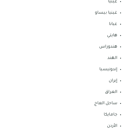
غينيا
غينيا بيساو
غيانا
هايتي
هندوراس
الهند
إندونيسيا
إيران
العراق
ساحل العاج
جامايكا
الأردن