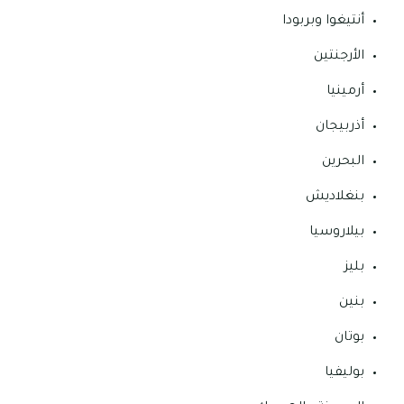
أنتيغوا وبربودا
الأرجنتين
أرمينيا
أذربيجان
البحرين
بنغلاديش
بيلاروسيا
بليز
بنين
بوتان
بوليفيا