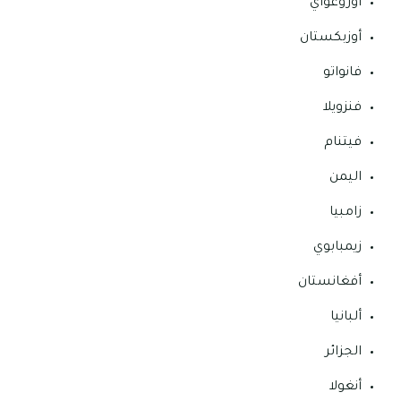
أوروغواي
أوزبكستان
فانواتو
فنزويلا
فيتنام
اليمن
زامبيا
زيمبابوي
أفغانستان
ألبانيا
الجزائر
أنغولا