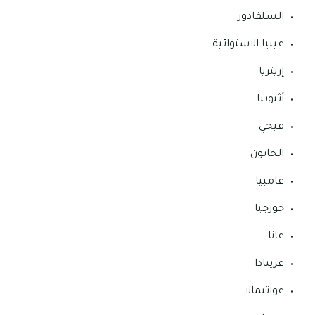
السلفادور
غينيا الاستوائية
إريتريا
أثيوبيا
فيجي
الجابون
غامبيا
جورجيا
غانا
غرينادا
غواتيمالا