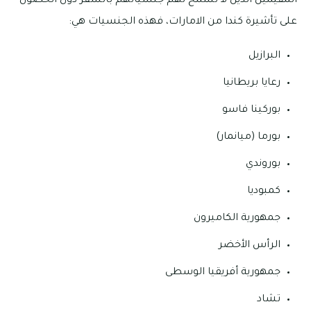
المقيمين الذين لا تسمح لهم جنسياتهم بالسفر دون الحصول
على تأشيرة كندا من الامارات، فهذه الجنسيات هي:
البرازيل
رعايا بريطانيا
بوركينا فاسو
بورما (ميانمار)
بوروندي
كمبوديا
جمهورية الكاميرون
الرأس الأخضر
جمهورية أفريقيا الوسطى
تشاد