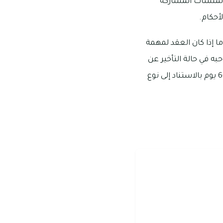
المنشآت المشاركة
لأحكام.
ا إذا كان العقد لمهمة
ه في حالة التأخير عن
تقديم الطلب إلى مائة درهم إماراتي عن كل شهر يتأخر به، وذلك حال تجاوز المدة المحددة 30 – 60 يوم بالاستناد إلى نوع