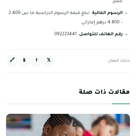
عشر.
الرسوم المالية
: تبلغ قيمة الرسوم الدراسية ما بين 2.400
– 4.800 درهم إماراتي.
رقم الهاتف للتواصل
: 092223441
🔗
📱
f
𝕏
شارك المقال:
مقالات ذات صلة