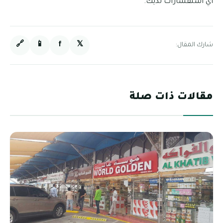
أي استفسارات لديك.
🔗
📱
f
𝕏
شارك المقال:
مقالات ذات صلة