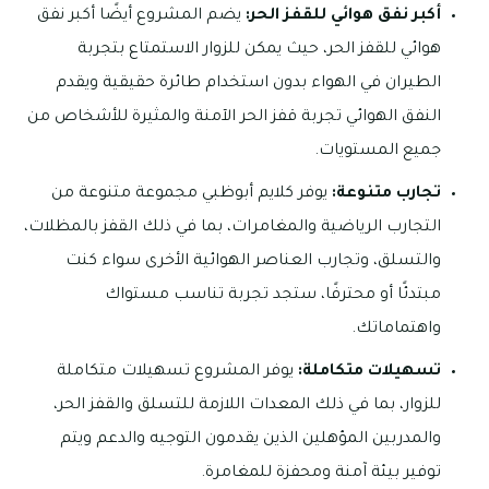
أكبر نفق هوائي للقفز الحر:
يضم المشروع أيضًا أكبر نفق
هوائي للقفز الحر، حيث يمكن للزوار الاستمتاع بتجربة
الطيران في الهواء بدون استخدام طائرة حقيقية ويقدم
النفق الهوائي تجربة قفز الحر الآمنة والمثيرة للأشخاص من
جميع المستويات.
تجارب متنوعة:
يوفر كلايم أبوظبي مجموعة متنوعة من
التجارب الرياضية والمغامرات، بما في ذلك القفز بالمظلات،
والتسلق، وتجارب العناصر الهوائية الأخرى سواء كنت
مبتدئًا أو محترفًا، ستجد تجربة تناسب مستواك
واهتماماتك.
تسهيلات متكاملة:
يوفر المشروع تسهيلات متكاملة
للزوار، بما في ذلك المعدات اللازمة للتسلق والقفز الحر،
والمدربين المؤهلين الذين يقدمون التوجيه والدعم ويتم
توفير بيئة آمنة ومحفزة للمغامرة.