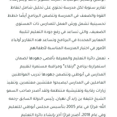
أبوظبي وتقديم التوصيات اللازمة لتطوير أدائها ويتم إعداد
تقارير سنوية لكل مدرسة تحتوي على تحليل شامل لنقاط
القوة والضعف في المدرسة وتتضمن البرنامج أيضًا خطط
تحسينية تشمل ورش العمل للمدارس ذات المستوى
الضعيف، والتي تساعد في رفع جودة التعليم لتلبية
المعايير المحددة في البرنامج وتساعد هذه التقارير أولياء
الأمور في اختيار المدرسة المناسبة لأطفالهم.
تعمل دائرة التعليم والمعرفة بأقصى جهودها لضمان
استمرارية برنامج “ارتقاء” ومراقبة مستمرة لتقييم
المدارس في أبوظبي وتتضمن جهودها تدريب المواطنين
العاملين في المدارس ليصبحوا مفتشين معتمدين، وتنفيذ
زيارات رقابية وتفتيشية منتظمة ولقد أصدر صاحب السمو
الشيخ خليفة بن زايد آل نهيان، رئيس الدولة السابق -رحمه
الله- قرارًا في عام 2005 بتأسيس مجلس أبوظبي للتعليم
وفي عام 2018، أصدر قرارًا آخر بإنشاء دائرة التعليم