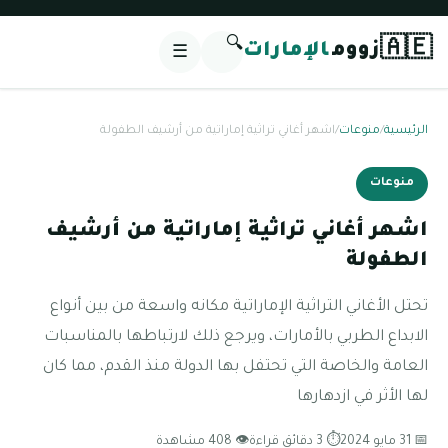
🔍
🇦🇪
زووم
الإمارات
☰
الرئيسية
/
منوعات
/
اشهر أغاني تراثية إماراتية من أرشيف الطفولة
منوعات
اشهر أغاني تراثية إماراتية من أرشيف
الطفولة
تحتل الأغاني التراثية الإماراتية مكانه واسعة من بين أنواع
الابداع الطربي بالأمارات، ويرجع ذلك لارتباطها بالمناسبات
العامة والخاصة التي تحتفل بها الدولة منذ القدم، مما كان
لها الأثر في ازدهارها
📅 31 مايو 2024
⏱ 3 دقائق قراءة
👁 408 مشاهدة