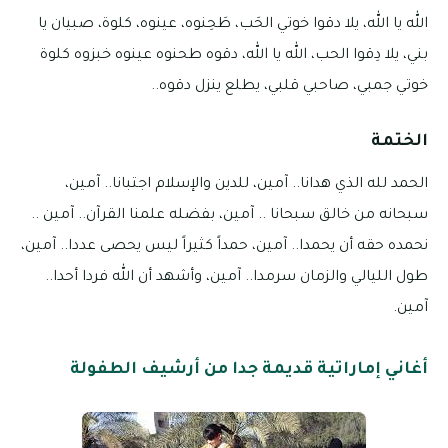
الله يا الله، يلا دقوا خوتي الحَب، طَحِنوه، عينوه، كلوة، صبيان يا
بني، يلا دِقوا الحب، الله يا الله، دقوه طحنوه عينوه خبزوه كلوة
خوتي جمبي، صاحبي قلبي، يطلع ينزل دقوه..
الختمة
الحمد لله الذي هدانا.. آمين، للدين والإسلام اجتبانا.. آمين،
سبحانه من خالق سبحانا .. آمين، بفضله علمنا القرآن.. آمين ..
نحمده حقه أن يحمدا.. آمين، حمداً كثيراً ليس يحصى عددا.. آمين،
طول الليالي والزمان سرمدا.. آمين، وأشهد أن الله فردا أحدا..
آمين.
أغاني إماراتية قديمة جدا من أرشيف الطفولة