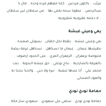
عريّب .. ياكلون فردتين .. كلنا معهم فرده وحده .. قال يا
عبدالرحمن .. عطونا سحه بلاقي بها .. من سلطان لين سلطان
.. لا دغتنه عقروبيه شقروبيه.
يمي وعيني غبشة
يمي وعيني غبشه .. بلقط نخل خلفان .. بسويلي ضميدة ..
بطرشها عيمان .. عيمان ما تستاهل .. تستاهل غرفة بيضة ..
مليوصة بزعفران .. الزعفران المري .. على الخدود ارضوف ..
بالغرفة يالشارجية .. بناج بوعلي .. حق عيشه البدوية .. بنت
محمد علي .. أبا عندها شفية .. نيرة ولا جني .. والحنا بتحنا به ..
والعود الصندلي.
حمامة نودي نودي
حمامة نودي نودي .. سلمي على سعودي .. سعودي سار مكة ..