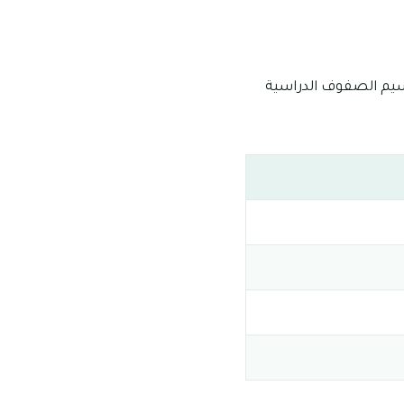
ح أعمارهم ما بين 3-18 عام، ولقد جاء تقسيم الصفوف الدراسية