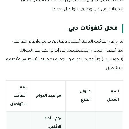
تخطط لشراء جوال جديد نُرفق إليك قائمة أفضل محال
الجوالات في دبيّ وطرق التواصل معها.
محل تلفونات دبي
يُدرج في القائمة التالية أسماء وعناوين فروع وأرقام التواصل
مع أفضل المحال المتخصصة في أنواع الهواتف الجوالة
(الموبايلات) والأجهزة الذكية واللوحية بمختلف أشكالها وأنظمة
التشغيل.
رقم
اسم
عنوان
مواعيد الدوام
الهاتف
المحل
الفرع
للتواصل
يوم الأحد،
الاثنين،