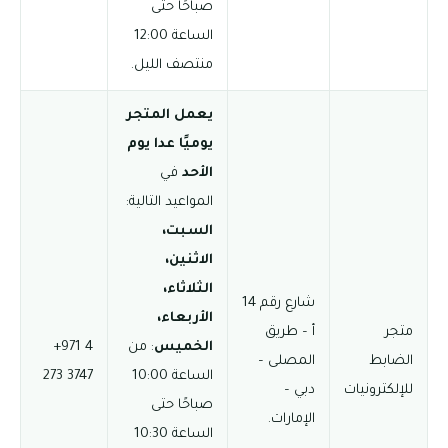
صباحًا حتى
الساعة 12:00
منتصف الليل.
يعمل المتجر
يوميًا عدا يوم
الأحد
في
المواعيد التالية:
السبت،
الاثنين،
الثلاثاء،
شارع رقم 14
الأربعاء،
متجر
أ – طريق
الخميس
: من
‪+971 4
الضابط
المصلى –
الساعة 10:00
273 3747
للإلكترونيات
دبي –
صباحًا حتى
الإمارات.
الساعة 10:30