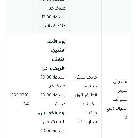
صباحًا حتى
الساعة 12:00
منتصف الليل.
يوم الأحد،
الاثنين،
الثلاثاء،
الأربعاء
: من
مردف سيتي
الساعة 10:00
متجر آي
سنتر –
صباحًا حتى
سيتي
الطابق الأول
الساعة 10:00
9276 255
للهواتف
– قريبًأ من
مساءً.
04
الجوالة (فرع
موقف
يوم الخميس،
3)
سيارات P1
السبت
: من
الساعة 10:00