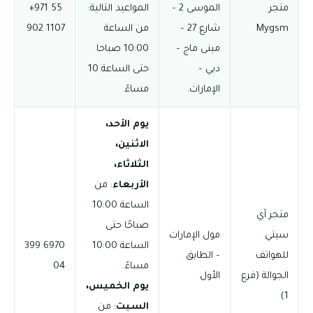
متجر
الموسى 2 –
المواعيد التالية:
‪+971 55
Mygsm
شارع 27 –
من الساعة
902 1107
مبنى ماج –
10:00 صباحا
دبي –
حتى الساعة 10
الإمارات.
مساءً.
يوم الأحد،
الاثنين،
الثلاثاء،
الأربعاء
: من
الساعة 10:00
متجر آي
صباحًا حتى
سيتي
مول الإمارات
الساعة 10:00
6970 399
للهواتف
– الطابق
مساءً.
04
الجوالة (فرع
الأول
يوم الخميس،
1)
السبت
: من