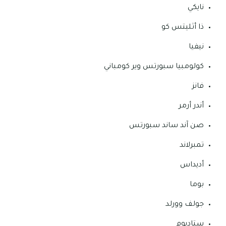
نايكي
ذا أثليتس كو
نيفيا
كولومبيا سبورتس وير كومباني
فانز
أندر أرمر
صن آند ساند سبورتس
تمبرلاند
أديداس
بوما
جولف وورلد
ستاديوم