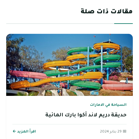
مقالات ذات صلة
السياحة في الامارات
حديقة دريم لاند أكوا بارك المائية
📅 29 يناير 2024
اقرأ المزيد ←