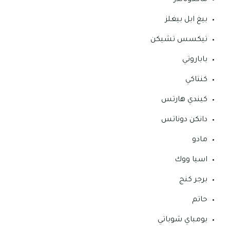
بيغ ابل بيغلز
تيكسس تشيكن
باباروتي
كنتاكي
كيندي هارتس
دانكن دوناتس
مادو
اسيا ووك
برجر كنج
حاتم
بومباي شوباتي