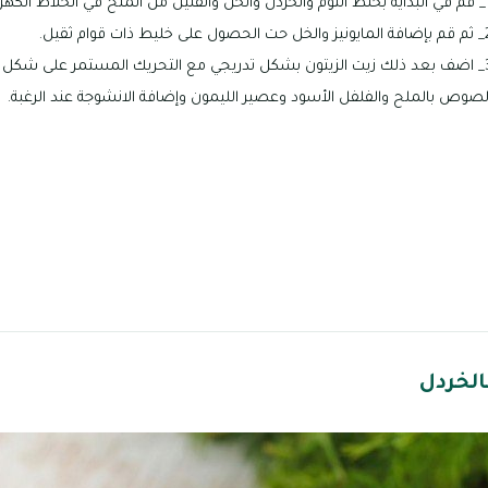
الخلاط الكهربائي لتجهيز الصوص.
صول على خليط ذات قوام ثقيل.
3_ اضف بعد ذلك زيت الزيتون بشكل تدريجي مع التحريك المستمر على شكل نق
لصوص بالملح والفلفل الأسود وعصير الليمون وإضافة الانشوجة عند الرغبة.
لخردل