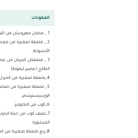
المكونات
1 _ فصان مهروسان من الثوم.
2 _ ملعقة صغيرة من معج
الأنشوجة.
3 _ ملعقتان كبيرتان من عص
الطازج (عصير ليمونة).
4_ملعقة صغيرة من الخردل الفرنسي..
5_ ملعقة صغيرة من صلص
الورسيسترشاير..
6_كوب من المايونيز.
7_نصف كوب من جبنة البارمي
المبشورة.
8_ربع ملعقة صغيرة من الملح.