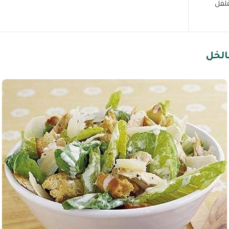
فلفل
لخل