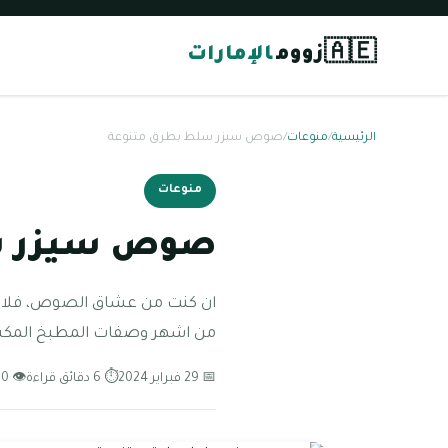
🇦🇪
زووم
الإمارات
الرئيسية
/
منوعات
/
صوص سيزر سلط بطرق متنوعة
منوعات
صوص سيزر س
ان كنت من عشاق الصوص، فلا يج
من اشهر وصفات المطبخ المك
📅 29 فبراير 2024
⏱ 6 دقائق قراءة
👁 150 مشاهدة