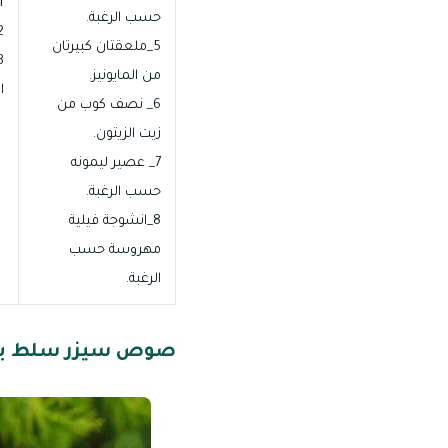
1_ قم في البداية بخلط الثوم والخردل والخل والقليل من الملح في 
حسب الرغبة.
2_ ثم قم بإضافة المايونيز والخل حت الح
5_ملعقتان كبيرتان
من المايونيز.
ا
6_ نصف كوب من
زيت الزيتون.
7_ عصير ليمونه
حسب الرغبة.
8_انشوجة فيلية
مهروسة حسب
الرغبة.
صوص سيزر سلط با