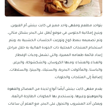
يتواجد مطعم ومقهى واحد مميز في كايت بيتش أم القيوين،
ويتيح إمكانية الجلوس في موقع يُطل على البحر بشكل مثالي،
وتم تصميمه بنمط كوخ وتوزعت الجلسات الخشبية به، ويتم
استخدام المنتجات المحلية ذات الجودة العالية به خلال مراحل
إعداد قائمة طعامه المميزة، والتي تشمل وجبات الإفطار
والغداء والعشاء؛ ومنها الكروسان، والشكشوكة، والبرغر،
والباستا، والمأكولات البحرية، والستيك، والبيتزا، والسلطات،
إضافةً إلى المثلجات والحلويات.
يقدم مقهى كايت بيتش أيضًا أنواع لذيذة من العصائر والقهوة
والموهيتو وغيرها، وتستخدم بها المكونات الطازجة الرائعة،
ويمكن أخذ المشروب والتجول على البحر، مع العلم أن ساعات