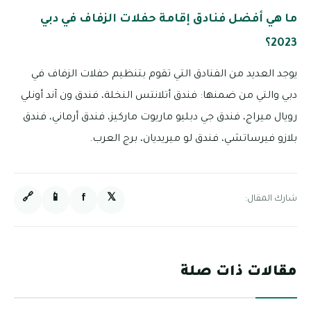
ما هي أفضل فنادق إقامة حفلات الزفاف في دبي
2023؟
يوجد العديد من الفنادق التي تقوم بتنظيم حفلات الزفاف في
دبي والتي من ضمنها: فندق أتلانتس النخلة، فندق ون آند أونلي
رويال ميراج، فندق جي دبليو ماريوت ماركيز، فندق أرماني، فندق
بلازو فيرساتشي، فندق لو ميريديان، برج العرب.
🔗
📱
f
𝕏
شارك المقال:
مقالات ذات صلة