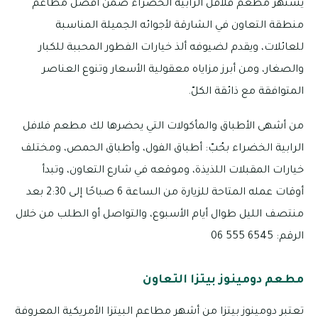
يشتهر مطعم فلافل الرابية الخضراء ضمن أفضل مطاعم
منطقة التعاون في الشارقة لأجوائه الجميلة المناسبة
للعائلات، ويقدم لضيوفه ألذ خيارات الفطور المحببة للكبار
والصغار، ومن أبرز مزاياه معقولية الأسعار وتنوع العناصر
المتوافقة مع ذائقة الكلّ.
من أشهى الأطباق والمأكولات التي يحضرها لك مطعم فلافل
الرابية الخضراء بحُبّ: أطباق الفول، وأطباق الحمص، ومختلف
خيارات المقبلات اللذيذة، وموقعه في شارع التعاون، وتبدأ
أوقات عمله المتاحة للزيارة من الساعة 6 صباحًا إلى 2:30 بعد
منتصف الليل طوال أيام الأسبوع، والتواصل أو الطلب من خلال
الرقم: 6545 555 06
مطعم دومينوز بيتزا التعاون
تعتبر دومينوز بيتزا من أشهر مطاعم البيتزا الأمريكية المعروفة