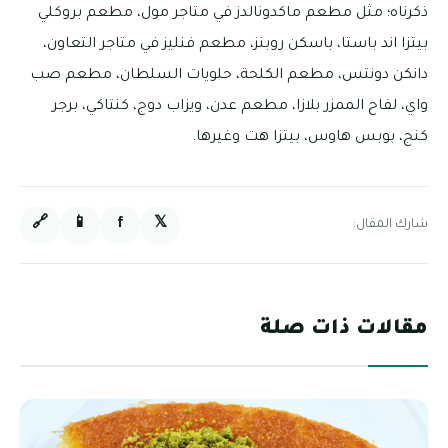
ذكرناه؛ مثل مطعم ماكدونالدز في متاجر مول، مطعم بروكلي
بيتزا اند باستا، باسكن روبنز، مطعم فنليز في متاجر التعاون،
دانكن دونتس، مطعم الكلحة، حلويات السلطان، مطعم صب
واي، لفاح الممزر بلازا، مطعم عدن، ويزاب دوج، كنتاكي، برجر
كنج، بوبس هاوس، بيتزا هت وغيرها.
🔗
📱
f
𝕏
شارك المقال:
مقالات ذات صلة