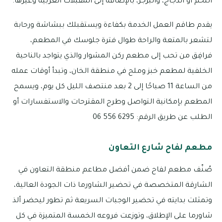
اللحم أو الدجاج، والبرجر، بالإضافة إلى المقبلات العربية وغيرها.
يقدم طاقم العمل الخدمة بكفاءة ويستقبلك ببشاشة ورحابة
لتشعر بالمتعة والراحة طوال فترة جلوسك في المطعم،
فرافِق من تحب إلى مطعم ركن المشوار والذي يتواجد بالناحية
الخلفية لمطعم خبز وملح في منطقة الخان، وتبدأ أوقات عمله
من الساعة 11 صباحًا إلى 2 بعد منتصف الليل كل يوم، ويسمح
المطعم بإمكانية التواصل وطرح المقترحات والاستفسارات أو
الطلب عن طريق الرقم: 6295 556 06
مطعم لفاح شارع التعاون
صُنّف مطعم لفاح ضمن أفضل مطاعم منطقة التعاون في
الشارقة المتخصصة في تحضير الشاورما ذات الجودة العالية،
وتمثلت بدايته في تحضير الوجبات السريعة ثم تطور ليحضر ألذ
شاورما على الإطلاق، وتوزعت فروعه الخمسة المتميزة في كل