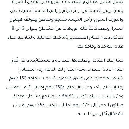
تتمثل أشهر الفنادق والمنتجعات القريبة من شاطئ الحمراء
بإمارة رأٍس الخيمة في: ريتز كارلتون راس الخيمة الحمرا، فندق
والدورف أستوريا رأس الخيمة، منتجع وشاطئ وغولف هيلتون
الحمرا، وتبعد كافة تلك الوجهات عن الشاطئ بحوالي 6 إلى 8
دقائق، ومن المتاح الاستمتاع بأماكنها الداخلية والخارجية خلال
فترة التواجد والإقامة بها.
تمتاز تلك الفنادق بإطلالاتها الساحرة والاستثنائية، والتي تُبرِز
جمال جزيرة الحمراء، ومن المتاح لك الدخول إلى المسابح
بأسعار مخصصة في فندق والدورف أستوريا بتكلفة 150 درهم
إماراتي أيام الأحد وحتى الأربعاء، و160 درهم إماراتي أيام الخميس
وحتى السبت، بينما تصل التكلفة في منتجع وشاطئ وغولف
هيلتون الحمرا إلى 175 درهم إماراتي للكبار، و85 درهم إماراتي
للأطفال أقل من 12 سنة.