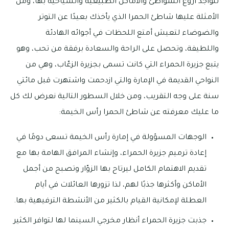
لتواجد أروع الشواطئ والأماكن الطبيعية والسياحية بها، ومن
الأمثلة عليها شاطئ الحمرا الذي يأخذك بعيدًا عن التوتر
والضوضاء لتعيش أمتع اللحظات في أجوائه الهادئة
واللطيفة، وتحصل على الراحة والسعادة برفقة من تحب، وهو
يتبع جزيرة الحمراء التي كانت تسمى بجزيرة الزعّاب، وهي من
النواحي القديمة في الإمارة والتي ازدحمت واشتهرت قبل مائتي
سنة على وجه التقريب، ومن خلال السطور التالية نعرض لك كل
ما عليك معرفته عن شاطئ الحمرا رأس الخيمة:
الوجهات المسؤولة في إمارة رأس الخيمة تسعى دومًا في
إعادة ترميم جزيرة الحمراء، وإنشاء المرافق الهامة بها مع
تقديم الاهتمام الكامل ليرتاح بها الزوّار وتصبح من أجمل
الأماكن وأكثرها جذبًا لهم، لذا تزورها العائلات في أيام
العطلة لإمكانية القيام بالكثير من الأنشطة الترفيهية بها.
جذبت جزيرة الحمراء أنظار مخرجي السينما لها لتوافر الكثير