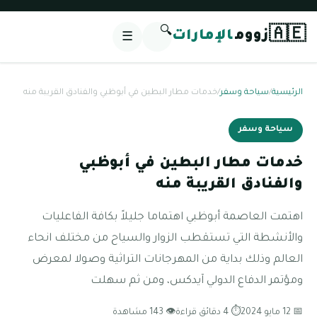
🔍
🇦🇪
زووم
الإمارات
☰
الرئيسية
/
سياحة وسفر
/
خدمات مطار البطين في أبوظبي والفنادق القريبة منه
سياحة وسفر
خدمات مطار البطين في أبوظبي
والفنادق القريبة منه
اهتمت العاصمة أبوظبي اهتماما جليلاً بكافة الفاعليات
والأنشطة التي تستقطب الزوار والسياح من مختلف انحاء
العالم وذلك بداية من المهرجانات التراثية وصولا لمعرض
ومؤتمر الدفاع الدولي آيدكس، ومن ثم سهلت
📅 12 مايو 2024
⏱ 4 دقائق قراءة
👁 143 مشاهدة