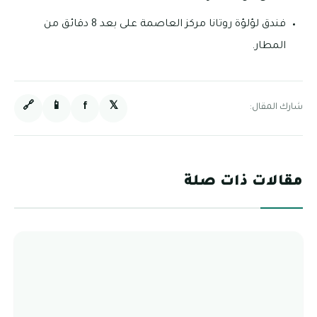
فندق لؤلؤة روتانا مركز العاصمة على بعد 8 دقائق من
المطار.
🔗
📱
f
𝕏
شارك المقال:
مقالات ذات صلة