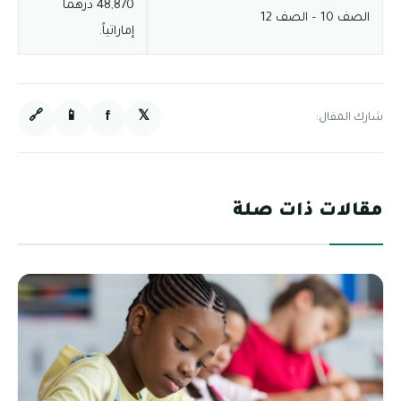
48,870 درهماً
الصف 10 – الصف 12
إماراتياً.
🔗
📱
f
𝕏
شارك المقال:
مقالات ذات صلة