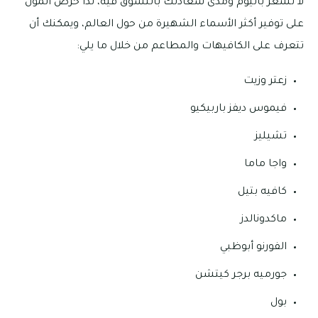
لا تشعر باليوم ومدى سعادتك بالتسوق فيه، لذا حرص المول
على توفير أكثر الأسماء الشهيرة من حول العالم، ويمكنك أن
تتعرف على الكافيهات والمطاعم من خلال ما يلي:
زعتر وزيت
فيموس ديفز باربيكيو
تشيليز
واجا ماما
كافيه بتيل
ماكدونالدز
الفورنو أبوظبي
جورميه برجر كيتشن
بول