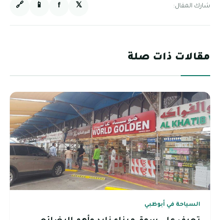
🔗
📱
f
𝕏
شارك المقال:
مقالات ذات صلة
السياحة في أبوظبي