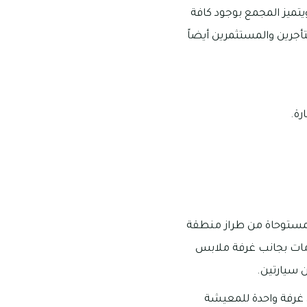
ا، ويتميز المجمع بوجود كافة
أجرين والمستثمرين أيضاً
تمتاز الفلل بتصاميمها المستوحاة من طراز منطقة
وسط وتبلغ مساحتها 2.690 قدم مربع وهى يوجد بها ما يقرب من 3 حمامات بجانب غرفة ملابس
 سيارتين.
ع وهى تضم ما يقرب من غرفة واحدة للمعيشة