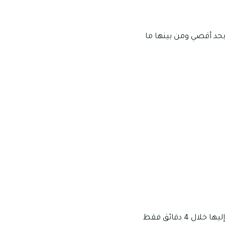
الة والسوبرماركت المتنوعة التي يمكن الوصول إليها خلال 5 دقائق بحد أقصي ومن بينها ما
توجد الكثير من المدارس والمؤسسات التعليمية القريبة من الضاحية 9M، وهي يمكن الوصول إليها خلال 4 دقائق فقط