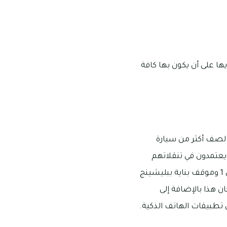
مطوريها على أن يكون بها كافة
من كل واحدة من الفلل في الضاحية 9M وهى تتسع لصف أكثر من سيارة
 يعتمدون في تنقلاتهم
على استقلال الباصات ومن بين أقرب مواقف الحافلات هو موقف بناية ببليشينج بافيليون 1 وموقف بناية ببليشينج
ان هذا بالإضافة إلى
 تطبيقات الهاتف الذكية.