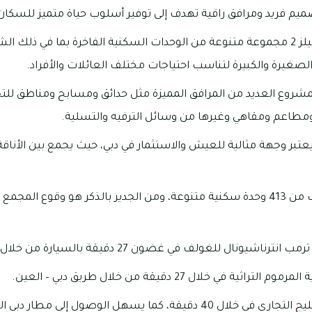
ميم فريد ومرافق راقية تهدف إلى توفير أسلوب حياة متميز للسكان
يقدم سنتوري داماك هيلز 2 مجموعة متنوعة من الوحدات السكنية الفاخرة بما في ذل
صغيرة والكبيرة لتناسب احتياجات مختلف العائلات والأفراد.
المشروع العديد من المرافق المميزة مثل حدائق ومسابح ومناطق ل
 ومطاعم ومقاهي وغيرها من وسائل الترفيه والتسلية.
توري داماك هيلز 2 يعتبر وجهة مثالية للعيش والاستثمار في دبي، حيث يجمع بين الأ
يتوافر بالمجمع ما يقرب من 413 وحدة سكنية متنوعة، ومن الجدير بالذكر هو وق
ونال للغولف في غضون 27 دقيقة بالسيارة من خلال شارع القدرة.
 في خلال 27 دقيقة من خلال طريق دبي – العين.