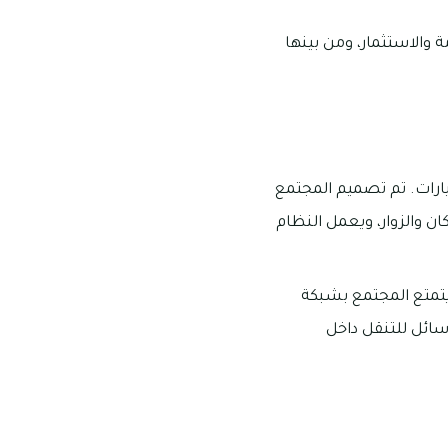
 والاستثمار، ومن بينها
مساحات واسعة لوقوف السيارات. تم تصميم المجتمع
الزوار، ويعمل النظام
النسبة لوسائل المواصلات، فهناك خيارات متنوعة للتنقل في سنتوري داماك هيلز 2 يتمتع المجتمع بشبكة
سائل للتنقل داخل