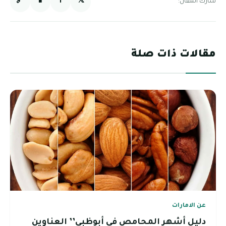
🔗
📱
f
𝕏
شارك المقال:
مقالات ذات صلة
عن الامارات
دليل أشهر المحامص في أبوظبي’’ العناوين