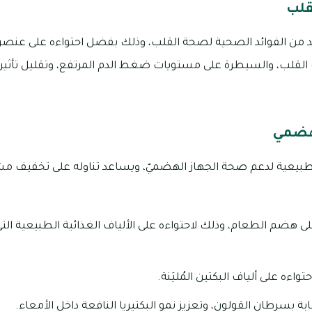
قلب
ديد من الفوائد الصحية لصحة القلب، وذلك بفضل احتواءه على عنصر
لقلب، والسيطرة على مستويات ضغط الدم المرتفع، وتقليل تأثير
لهضمي
لطبيعية لدعم صحة الجهاز الهضميّ، ويساعد تناوله على تخفيف مش
هضم الطعام، وذلك لاحتواءه على الألياف الغذائية الطبيعية الت
واءه على ألياف البكتين المُليَنة.
 بسرطان القولون، وتعزيز نمو البكتيريا النافعة داخل الأمعاء.