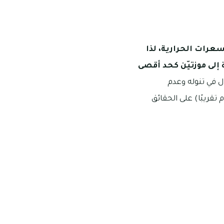
كه الغنيّة بالسعرات الحرارية، لذا
ة إلى موزتيّن كحد أقصى
ال في تنوله وعدم
ر تجنبًا لما قد يُسببه من مضاعفات صحية، وتحتوي الموزة الواحدة (150 جرام تقريبًا) على الحقائق