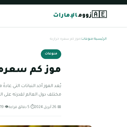
🇦🇪
زووم
الإمارات
الرئيسية
/
منوعات
/
موز كم سعره حراريه
منوعات
موز كم سعره 
يُعد الموز أحد النباتات التي عاد
مختلف دول العالم لقدرته على الن
📅 26 أبريل 2024
⏱ 5 دقائق قراءة
👁 119 مشاهدة