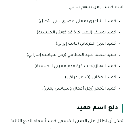
اسم حَميد، ومن بينهم ما يلي:
حَميد الشاعري (مغني مصري ليبي الأصل).
حَميد يوسف (لاعب كرة قد كويتي الجنسية).
حَميد الدين الكرماني (كاتب إيراني).
حَميد محمد عبيد القطامي (رجل سياسة إماراتي).
حَميد الهزاز (لاعب كرة قدم مغربي الجنسية).
حَميد العقابي (شاعر عراقي).
حَميد الأحمر (رجل أعمال وسياسي يمني).
دلع اسم حميد
يُمكن أن يُطلق على الصبي المُسمى حَميد أسماء الدلع التالية: