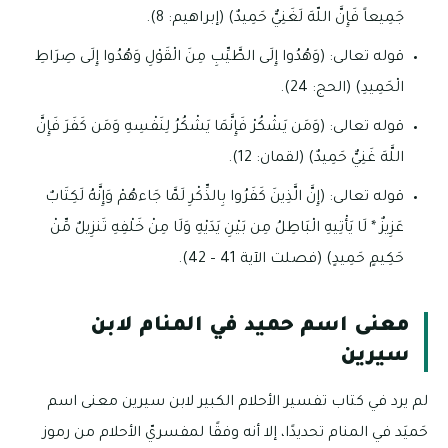
جَمِيعاً فَإِنَّ اللّهَ لَغَنِيٌّ حَمِيدٌ) (إبراهيم: 8).
قوله تعالى: (وَهُدُوا إِلَى الطَّيِّبِ مِنَ الْقَوْلِ وَهُدُوا إِلَى صِرَاطِ
الْحَمِيدِ) (الحج: 24).
قوله تعالى: (وَمَن يَشْكُرْ فَإِنَّمَا يَشْكُرُ لِنَفْسِهِ وَمَن كَفَرَ فَإِنَّ
اللَّهَ غَنِيٌّ حَمِيدٌ) (لقمان: 12).
قوله تعالى: (إِنَّ الَّذِينَ كَفَرُوا بِالذِّكْرِ لَمَّا جَاءهُمْ وَإِنَّهُ لَكِتَابٌ
عَزِيزٌ * لَا يَأْتِيهِ الْبَاطِلُ مِن بَيْنِ يَدَيْهِ وَلَا مِنْ خَلْفِهِ تَنزِيلٌ مِّنْ
حَكِيمٍ حَمِيدٍ) (فصلت الآية 41 – 42).
معنى اسم حميد في المنام لابن
سيرين
لم يرد في كتاب تفسير الأحلام الكبير لابن سيرين معنى اسم
حَميَد في المنام تحديدًا، إلا أنه وفقًا لمفسريّ الأحلام من رموز