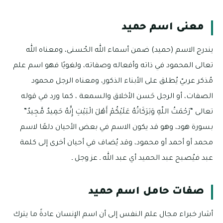
معنى اسم حميد
يندرج الاسم (حميد) ضمن أسماء الله الحُسنى، ومعناه الله
تعالى المحمود في ذاته وأفعاله وصفاته، ولغويًا فهو اسم علم
مُذكر عربيّ يُطلق على الأبناء الذكور، ومعناه الرجل محمود
الصفات، أو الرجل حَسن الأخلاق والسمعة ، كما ورد في قوله
تعالى “رَحْمَتُ اللّهِ وَبَرَكَاتُهُ عَلَيْكُمْ أَهْلَ الْبَيْتِ إِنَّهُ حَمِيدٌ مَّجِيدٌ”
بسورة هود، وهو قد يكون الاسم في بعض الأحيان دلعًا لاسم
محمد أو أحمد أو محمود، وقد يُضاف في أحيان أخرى إلى كلمة
عبد فيُصبح عبد الحميد أي عبد الله ـ عز وجل ـ
صفات حامل اسم حميد
أشار خبراء مجال علم النفس إلى أن اسم الإنسان عادةً ما يترك