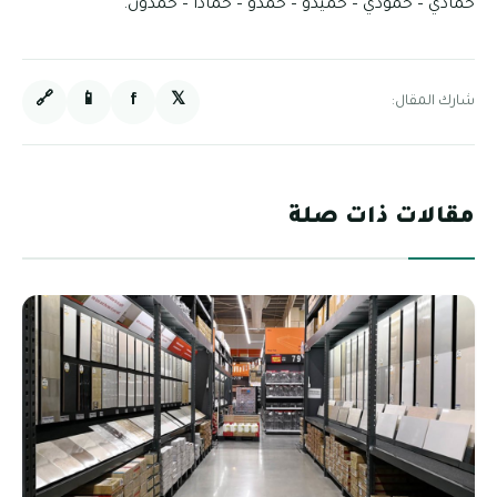
حمادي – حمودي – حميدو – حمدو – حمادا – حمدون.
🔗
📱
f
𝕏
شارك المقال:
مقالات ذات صلة