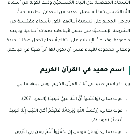
الأسماء المفضلة لدى الآباء المُسلميّن وذلك لكونه من أسماء
الله الحُسنى كما أنه يحمل العديد من المعانيّ الطيبة، حيثُ
يحرص الجميع على تسمية أبنائهم الكور بأسماء مقتبسة من
الشريعة الإسلاميّة حتى تحمل لأبناءهم صفات أخلاقية ودينية
محمودة، وقد حثّ الإسلام على انتقاء أسماء تحمل صفات جيدة
ومعاني محمودة للأبناء عسى أن تكون لها أثراً طيبًا في حياتهم.
اسم حميد في القرآن الكريم
ورد ذكر اسْم حَميد في آيات القرآن الكريم، ومن بينها ما يلي:
قوله تعالى (وَاعْلَمُواْ أَنَّ اللّهَ غَنِيٌّ حَمِيدٌ) (البقرة: 267).
قوله تعالى: (رَحْمَتُ اللّهِ وَبَرَكَاتُهُ عَلَيْكُمْ أَهْلَ الْبَيْتِ إِنَّهُ حَمِيدٌ
مَّجِيدٌ) (هود: 73).
قوله تعالى: (وَقَالَ مُوسَى إِن تَكْفُرُواْ أَنتُمْ وَمَن فِي الأَرْضِ