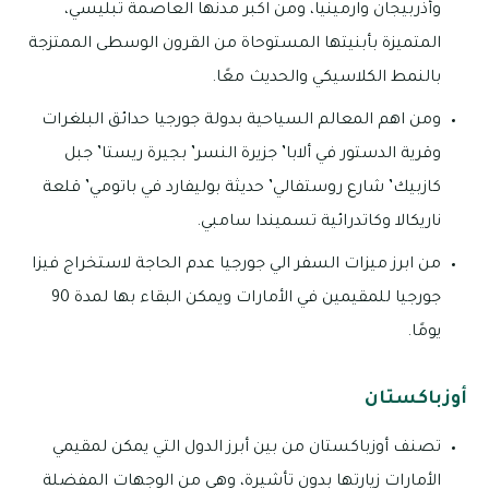
وأذربيجان وارمينيا، ومن اكبر مدنها العاصمة تبليسي،
المتميزة بأبنيتها المستوحاة من القرون الوسطى الممتزجة
بالنمط الكلاسيكي والحديث معًا.
ومن اهم المعالم السياحية بدولة جورجيا حدائق البلغرات
وقرية الدستور في ألابا’ جزيرة النسر’ بجيرة ريستا’ جبل
كازبيك’ شارع روستفالي’ حديثة بوليفارد في باتومي’ قلعة
ناريكالا وكاتدرائية تسميندا سامبي.
من ابرز ميزات السفر الي جورجيا عدم الحاجة لاستخراج فيزا
جورجيا للمقيمين في الأمارات ويمكن البقاء بها لمدة 90
يومًا.
أوزباكستان
تصنف أوزباكستان من بين أبرز الدول التي يمكن لمقيمي
الأمارات زيارتها بدون تأشيرة، وهي من الوجهات المفضلة